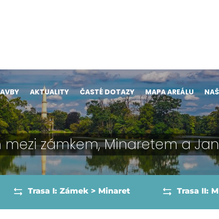
LAVBY
AKTUALITY
ČASTÉ DOTAZY
MAPA AREÁLU
NAŠ
m
mezi zámkem, Minaretem a Ja
Trasa I: Zámek > Minaret
Trasa II: 