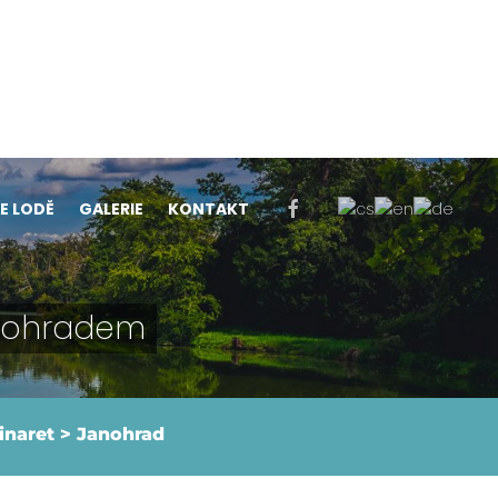
E LODĚ
GALERIE
KONTAKT
nohradem
Minaret > Janohrad