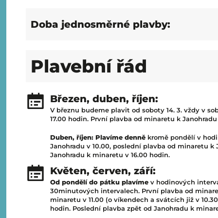
Doba jednosměrné plavby:
Plavební řád
Březen, duben, říjen:
V březnu budeme plavit od soboty 14. 3. vždy v sob
17.00 hodin. První plavba od minaretu k Janohradu 
Duben, říjen: Plavíme denně
kromě pondělí v hodi
Janohradu v 10.00, poslední plavba od minaretu k 
Janohradu k minaretu v 16.00 hodin.
Květen, červen, září:
Od pondělí do pátku plavíme
v hodinových interv
30minutových intervalech. První plavba od minare
minaretu v 11.00 (o víkendech a svátcích již v 10.
hodin. Poslední plavba zpět od Janohradu k minare