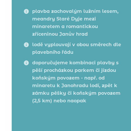
plavba zachovalým lužním lesem,
meandry Staré Dyje mezi
minaretem a romantickou
zříceninou Janův hrad
lodě vyplouvají v obou směrech dle
plavebního řádu
doporučujeme kombinaci plavby s
pěší procházkou parkem či jízdou
koňským povozem - např. od
minaretu k Janohradu lodí, zpět k
zámku pěšky či koňským povozem
(2,5 km) nebo naopak