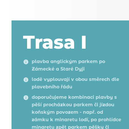
Trasa I
plavba anglickým parkem po
Zámecké a Staré Dyji
lodě vyplouvají v obou směrech dle
plavebního řádu
doporučujeme kombinaci plavby s
pěší procházkou parkem či jízdou
koňským povozem - např. od
zámku k minaretu lodí, po prohlídce
minaretu zpět parkem pěšky či