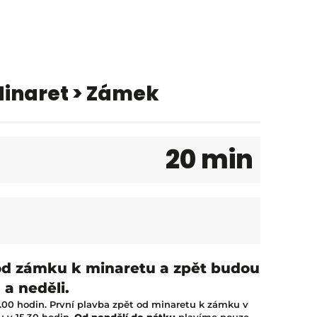
inaret > Zámek
20 min
. od zámku k minaretu a zpět budou
 a neděli.
5.00 hodin. První plavba zpět od minaretu k zámku v
 v 15.30 hodin.
Od pondělí do pátku
plavíme pouze