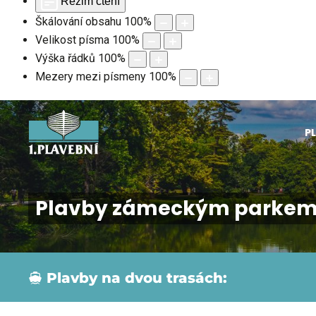
Režim čtení
Škálování obsahu
100
%
Velikost písma
100
%
Výška řádků
100
%
Mezery mezi písmeny
100
%
P
Plavby zámeckým parke
Plavby na dvou trasách: