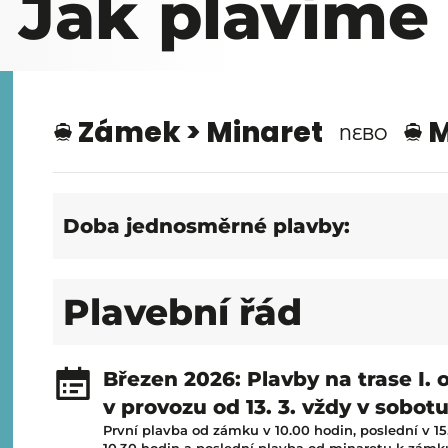
Jak plavíme
Zámek > Minaret
M
NEBO
Doba jednosměrné plavby:
Plavební řád
Březen 2026: Plavby na trase I
v provozu od 13. 3. vždy v sobotu
První plavba od zámku v 10.00 hodin, poslední v 1
10.30 hodin a poslední plavba od minaretu k zámku